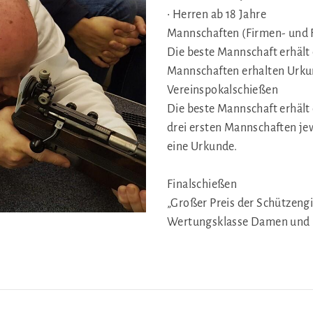
Vereinshistorie
• Herren ab 18 Jahre
Archiv
Mannschaften (Firmen- und F
Stellenangebote
Die beste Mannschaft erhält
Sponsoren und Verbände
Mannschaften erhalten Urku
Vereinspokalschießen
Die beste Mannschaft erhält
drei ersten Mannschaften jew
eine Urkunde.
Finalschießen
„Großer Preis der Schützeng
Wertungsklasse Damen und H