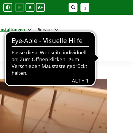
A-
A
A+
anstaltungen
Service