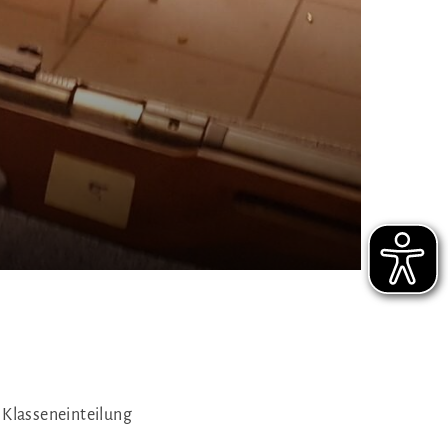
 Klasseneinteilung
rvice