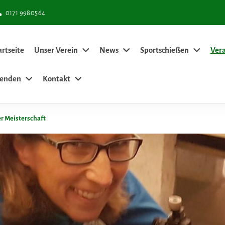
0171 9980564
artseite
Unser Verein
News
Sportschießen
Ver
enden
Kontakt
r Meisterschaft