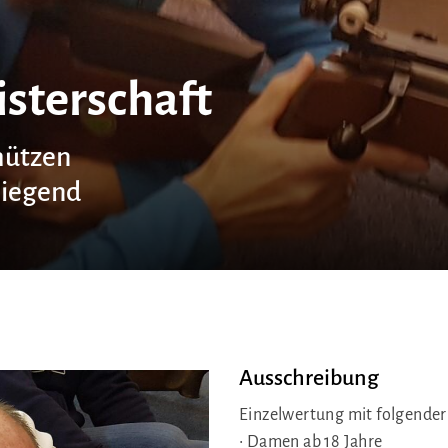
sterschaft
hützen
liegend
Ausschreibung
Einzelwertung mit folgender
Unser Verein
Se
• Damen ab 18 Jahre