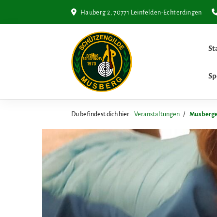
Hauberg 2, 70771 Leinfelden-Echterdingen
St
Sp
Du befindest dich hier:
Veranstaltungen
Musberge