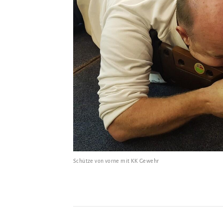
Hauberg 2
70771 Leinfelden-Echterdingen
0171 9980564
info@schuetzengilde-musberg.de
Schütze von vorne mit KK Gewehr