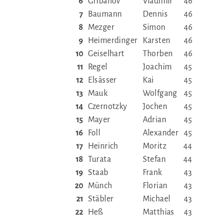
6
Gribanov
Vladimir
46
7
Baumann
Dennis
46
8
Mezger
Simon
46
9
Heimerdinger
Karsten
46
10
Geiselhart
Thorben
46
11
Regel
Joachim
45
12
Elsässer
Kai
45
13
Mauk
Wolfgang
45
14
Czernotzky
Jochen
45
15
Mayer
Adrian
45
16
Foll
Alexander
45
17
Heinrich
Moritz
44
18
Turata
Stefan
44
19
Staab
Frank
43
20
Münch
Florian
43
21
Stäbler
Michael
43
22
Heß
Matthias
43