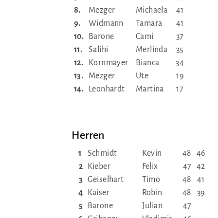
8.
Mezger
Michaela
41
9.
Widmann
Tamara
41
10.
Barone
Cami
37
11.
Salihi
Merlinda
35
12.
Kornmayer
Bianca
34
13.
Mezger
Ute
19
14.
Leonhardt
Martina
17
Herren
1
Schmidt
Kevin
48
46
2
Kieber
Felix
47
42
3
Geiselhart
Timo
48
41
4
Kaiser
Robin
48
39
5
Barone
Julian
47