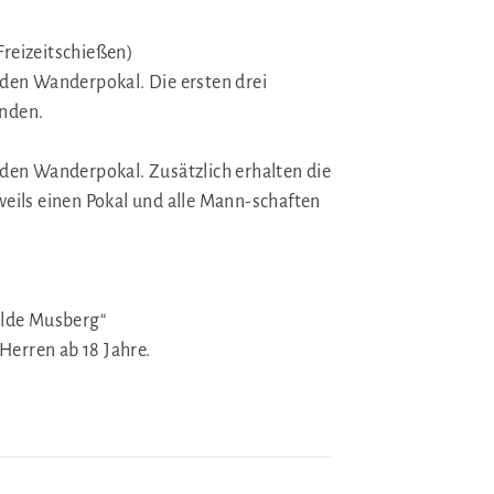
Alles zur Mitgliedschaft
Downloads
reizeitschießen)
Fragen & Antworten
 den Wanderpokal. Die ersten drei
Interner Bereich
nden.
 den Wanderpokal. Zusätzlich erhalten die
eils einen Pokal und alle Mann-schaften
ilde Musberg“
erren ab 18 Jahre.