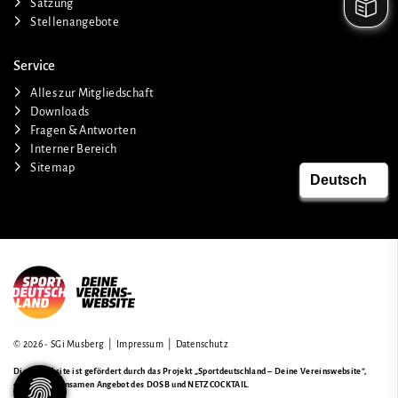
Satzung
Stellenangebote
Service
Alles zur Mitgliedschaft
Downloads
Fragen & Antworten
Interner Bereich
Sitemap
© 2026 - SGi Musberg |
Impressum
|
Datenschutz
Diese Website ist gefördert durch das Projekt
„Sportdeutschland – Deine Vereinswebsite”
,
einem gemeinsamen Angebot des DOSB und NETZCOCKTAIL.