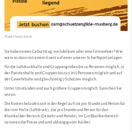
Plakat Team Event
Sie haben einen Geburtstag, ein Jubiläum oder eine Firmenfeier? Wie
wäre es dann mit einem Event auf einer unserer Schießsportanlagen.
Für die Luftdruckhalle sind Gruppengrößen bis 14 Personen möglich, in
der Pistolenhalle sind Gruppen bis zu 5 (10) Personen möglich und auf
der Gewehrbahn sind gleichzeitig 7 Schützen möglich.
Unter Umständen sind auch größere Gruppen möglich. Sprechen Sie
uns an.
Die Kosten belaufen sich in der Regel auf 10€ pro Stunde und Person für
die 10m Halle (Luftdruck), 25€ pro Stunde und Person für den
Kleinkaliber Bereich (Gewehr und Pistole), Im Großkaliberbereich
variieren die Preise und sind abhängig vom Kaliber.