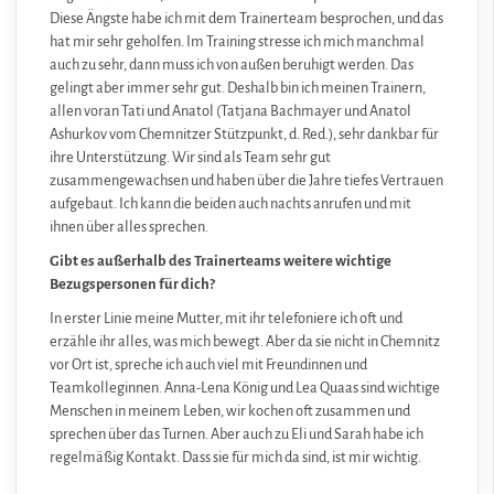
Diese Ängste habe ich mit dem Trainerteam besprochen, und das
hat mir sehr geholfen. Im Training stresse ich mich manchmal
auch zu sehr, dann muss ich von außen beruhigt werden. Das
gelingt aber immer sehr gut. Deshalb bin ich meinen Trainern,
allen voran Tati und Anatol (Tatjana Bachmayer und Anatol
Ashurkov vom Chemnitzer Stützpunkt, d. Red.), sehr dankbar für
ihre Unterstützung. Wir sind als Team sehr gut
zusammengewachsen und haben über die Jahre tiefes Vertrauen
aufgebaut. Ich kann die beiden auch nachts anrufen und mit
ihnen über alles sprechen.
Gibt es außerhalb des Trainerteams weitere wichtige
Bezugspersonen für dich?
In erster Linie meine Mutter, mit ihr telefoniere ich oft und
erzähle ihr alles, was mich bewegt. Aber da sie nicht in Chemnitz
vor Ort ist, spreche ich auch viel mit Freundinnen und
Teamkolleginnen. Anna-Lena König und Lea Quaas sind wichtige
Menschen in meinem Leben, wir kochen oft zusammen und
sprechen über das Turnen. Aber auch zu Eli und Sarah habe ich
regelmäßig Kontakt. Dass sie für mich da sind, ist mir wichtig.