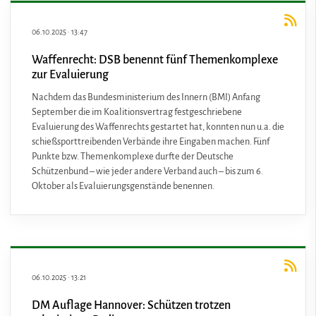
06.10.2025
·
13:47
Waffenrecht: DSB benennt fünf Themenkomplexe
zur Evaluierung
Nachdem das Bundesministerium des Innern (BMI) Anfang
September die im Koalitionsvertrag festgeschriebene
Evaluierung des Waffenrechts gestartet hat, konnten nun u.a. die
schießsporttreibenden Verbände ihre Eingaben machen. Fünf
Punkte bzw. Themenkomplexe durfte der Deutsche
Schützenbund – wie jeder andere Verband auch – bis zum 6.
Oktober als Evaluierungsgenstände benennen.
06.10.2025
·
13:21
DM Auflage Hannover: Schützen trotzen