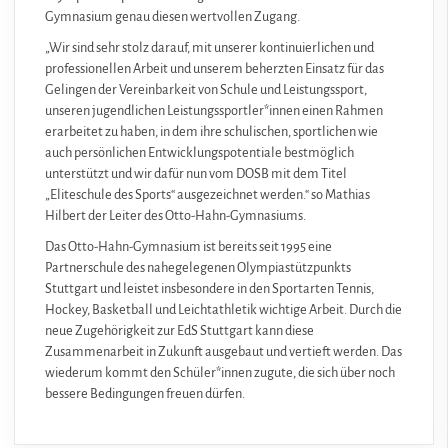
Gymnasium genau diesen wertvollen Zugang.
„Wir sind sehr stolz darauf, mit unserer kontinuierlichen und
professionellen Arbeit und unserem beherzten Einsatz für das
Gelingen der Vereinbarkeit von Schule und Leistungssport,
unseren jugendlichen Leistungssportler*innen einen Rahmen
erarbeitet zu haben, in dem ihre schulischen, sportlichen wie
auch persönlichen Entwicklungspotentiale bestmöglich
unterstützt und wir dafür nun vom DOSB mit dem Titel
„Eliteschule des Sports“ ausgezeichnet werden.“
so Mathias
Hilbert der Leiter des Otto-Hahn-Gymnasiums.
Das Otto-Hahn-Gymnasium ist bereits seit 1995 eine
Partnerschule des nahegelegenen Olympiastützpunkts
Stuttgart und leistet insbesondere in den Sportarten Tennis,
Hockey, Basketball und Leichtathletik wichtige Arbeit. Durch die
neue Zugehörigkeit zur EdS Stuttgart kann diese
Zusammenarbeit in Zukunft ausgebaut und vertieft werden. Das
wiederum kommt den Schüler*innen zugute, die sich über noch
bessere Bedingungen freuen dürfen.