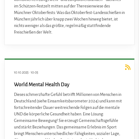
im Schützen-Festzelt mitten auf der Theresienwiese des
Münchner Oktoberfests: Was das Oktoberfest-Landesschießen in
München jährlich über knapp zwei Wochen hinweg bietet, ist
nichts weniger als das größte, regelmäßig stattfindende
Freischießen der Welt.
10.10.2025
·
10:05
World Mental Health Day
Dieses schmerzhafte Gefühl betrifft Millionen von Menschen in
Deutschland (siehe
Einsamkeitsbarometer 2024
) und kann mit
fortschreitender Dauer weitreichende Folgen auf die mentale
UND die körperliche Gesundheit haben. Eine Lösung:
Gemeinsame Bewegung! Sie erzeugt Gemeinschaftsgefühle
und stärkt Beziehungen. Das gemeinsame Erlebnis im Sport
bringt Menschen unterschiedlicher Fähigkeiten, sozialer Lage,