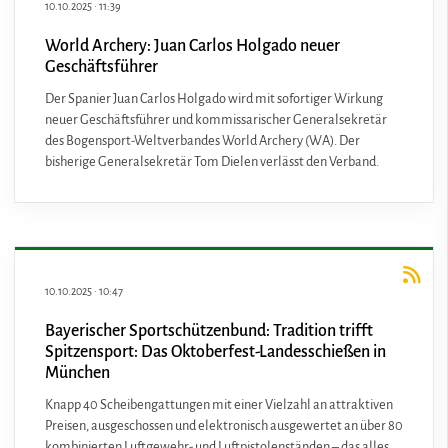
10.10.2025
·
11:39
World Archery: Juan Carlos Holgado neuer
Geschäftsführer
Der Spanier Juan Carlos Holgado wird mit sofortiger Wirkung
neuer Geschäftsführer und kommissarischer Generalsekretär
des Bogensport-Weltverbandes World Archery (WA). Der
bisherige Generalsekretär Tom Dielen verlässt den Verband.
10.10.2025
·
10:47
Bayerischer Sportschützenbund: Tradition trifft
Spitzensport: Das Oktoberfest-Landesschießen in
München
Knapp 40 Scheibengattungen mit einer Vielzahl an attraktiven
Preisen, ausgeschossen und elektronisch ausgewertet an über 80
kombinierten Luftgewehr- und Luftpistolenständen – das alles