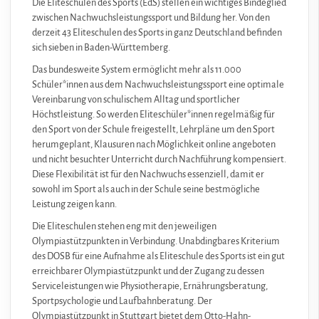
Die Eliteschulen des Sports (EdS)
stellen ein wichtiges Bindeglied
zwischen Nachwuchsleistungssport und Bildung her. Von den
derzeit 43 Eliteschulen des Sports in ganz Deutschland befinden
sich sieben in Baden-Württemberg.
Das bundesweite System ermöglicht mehr als 11.000
Schüler*innen aus dem Nachwuchsleistungssport eine optimale
Vereinbarung von schulischem Alltag und sportlicher
Höchstleistung. So werden Eliteschüler*innen regelmäßig für
den Sport von der Schule freigestellt, Lehrpläne um den Sport
herumgeplant, Klausuren nach Möglichkeit online angeboten
und nicht besuchter Unterricht durch Nachführung kompensiert.
Diese Flexibilität ist für den Nachwuchs essenziell, damit er
sowohl im Sport als auch in der Schule seine bestmögliche
Leistung zeigen kann.
Die Eliteschulen stehen eng mit den jeweiligen
Olympiastützpunkten in Verbindung. Unabdingbares Kriterium
des DOSB für eine Aufnahme als Eliteschule des Sports ist ein gut
erreichbarer Olympiastützpunkt und der Zugang zu dessen
Serviceleistungen wie Physiotherapie, Ernährungsberatung,
Sportpsychologie und Laufbahnberatung. Der
Olympiastützpunkt in Stuttgart bietet dem Otto-Hahn-