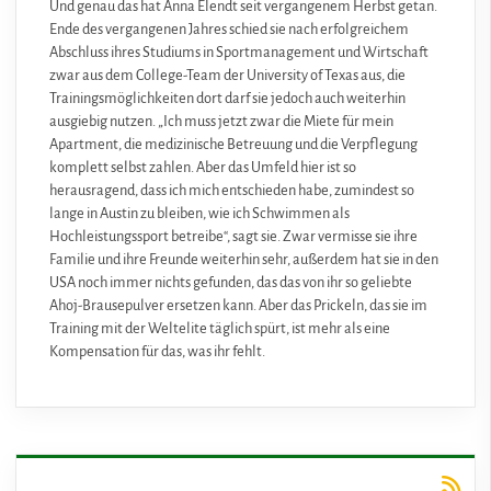
Und genau das hat Anna Elendt seit vergangenem Herbst getan.
Ende des vergangenen Jahres schied sie nach erfolgreichem
Abschluss ihres Studiums in Sportmanagement und Wirtschaft
zwar aus dem College-Team der University of Texas aus, die
Trainingsmöglichkeiten dort darf sie jedoch auch weiterhin
ausgiebig nutzen. „Ich muss jetzt zwar die Miete für mein
Apartment, die medizinische Betreuung und die Verpflegung
komplett selbst zahlen. Aber das Umfeld hier ist so
herausragend, dass ich mich entschieden habe, zumindest so
lange in Austin zu bleiben, wie ich Schwimmen als
Hochleistungssport betreibe“, sagt sie. Zwar vermisse sie ihre
Familie und ihre Freunde weiterhin sehr, außerdem hat sie in den
USA noch immer nichts gefunden, das das von ihr so geliebte
Ahoj-Brausepulver ersetzen kann. Aber das Prickeln, das sie im
Training mit der Weltelite täglich spürt, ist mehr als eine
Kompensation für das, was ihr fehlt.