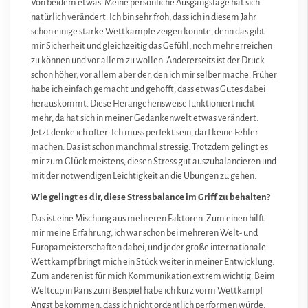
Von beidem etwas. Meine persönliche Ausgangslage hat sich
natürlich verändert. Ich bin sehr froh, dass ich in diesem Jahr
schon einige starke Wettkämpfe zeigen konnte, denn das gibt
mir Sicherheit und gleichzeitig das Gefühl, noch mehr erreichen
zu können und vor allem zu wollen. Andererseits ist der Druck
schon höher, vor allem aber der, den ich mir selber mache. Früher
habe ich einfach gemacht und gehofft, dass etwas Gutes dabei
herauskommt. Diese Herangehensweise funktioniert nicht
mehr, da hat sich in meiner Gedankenwelt etwas verändert.
Jetzt denke ich öfter: Ich muss perfekt sein, darf keine Fehler
machen. Das ist schon manchmal stressig. Trotzdem gelingt es
mir zum Glück meistens, diesen Stress gut auszubalancieren und
mit der notwendigen Leichtigkeit an die Übungen zu gehen.
Wie gelingt es dir, diese Stressbalance im Griff zu behalten?
Das ist eine Mischung aus mehreren Faktoren. Zum einen hilft
mir meine Erfahrung, ich war schon bei mehreren Welt- und
Europameisterschaften dabei, und jeder große internationale
Wettkampf bringt mich ein Stück weiter in meiner Entwicklung.
Zum anderen ist für mich Kommunikation extrem wichtig. Beim
Weltcup in Paris zum Beispiel habe ich kurz vorm Wettkampf
Angst bekommen, dass ich nicht ordentlich performen würde.