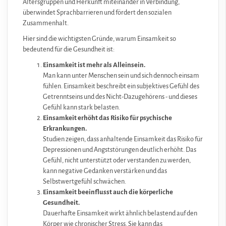
Altersgruppen und Herkunft miteinander in Verbindung,
überwindet Sprachbarrieren und fördert den sozialen
Zusammenhalt.
Hier sind die wichtigsten Gründe, warum Einsamkeit so
bedeutend für die Gesundheit ist:
Einsamkeit ist mehr als Alleinsein.
Man kann unter Menschen sein und sich dennoch einsam
fühlen. Einsamkeit beschreibt ein subjektives Gefühl des
Getrenntseins und des Nicht-Dazugehörens - und dieses
Gefühl kann stark belasten.
Einsamkeit erhöht das Risiko für psychische
Erkrankungen.
Studien zeigen, dass anhaltende Einsamkeit das Risiko für
Depressionen und Angststörungen deutlich erhöht. Das
Gefühl, nicht unterstützt oder verstanden zu werden,
kann negative Gedanken verstärken und das
Selbstwertgefühl schwächen.
Einsamkeit beeinflusst auch die körperliche
Gesundheit.
Dauerhafte Einsamkeit wirkt ähnlich belastend auf den
Körper wie chronischer Stress. Sie kann das