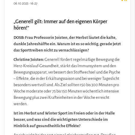
06.10.2025
·
16:27
„Generell gilt: Immer auf den eigenen Körper
hören!“
DOSB: Frau Professorin Joisten, der Herbst läutet die kalte,
dunkle Jahreshälfte ein. Warum ist es so wichtig, gerade jetzt
das Sporttreiben nicht zu vernachlässigen?
Christine Joisten:
Generell fördert regelmäßige Bewegung die
Herz-Kreislauf-Gesundheit, stärkt das Immunsystem und den
Bewegungsapparat, verbessert den Stoffwechsel und die Psyche
– Effekte, die in der Erkältungssaison und bei weniger Tageslicht
besonders wertvoll sind. Als Ziel sollten 150 bis 300 Minuten pro
Woche moderate oder 75 bis 150 Minuten wöchentlich intensive
Bewegung plus zwei Krafteinheiten in der Woche erreicht
werden.
Ist im Herbst und Winter Sport im Freien oder in der Halle
besser, und was sind die wichtigsten Unterschiede im
Hinblick auf gesundheitliche Effekte?