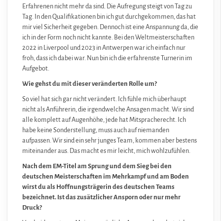
Erfahrenen nicht mehr da sind. Die Aufregung steigt von Tag zu
Tag. In den Qualifikationen bin ich gut durchgekommen, das hat
mir viel Sicherheit gegeben. Dennoch ist eine Anspannung da, die
ich in der Form noch nicht kannte. Bei den Weltmeisterschaften
2022 in Liverpool und 2023 in Antwerpen war ich einfach nur
froh, dass ich dabei war. Nun bin ich die erfahrenste Turnerin im
Aufgebot.
Wie gehst du mit dieser veränderten Rolle um?
So viel hat sich gar nicht verändert. Ich fühle mich überhaupt
nicht als Anführerin, die irgendwelche Ansagen macht. Wir sind
alle komplett auf Augenhöhe, jede hat Mitspracherecht. Ich
habe keine Sonderstellung, muss auch auf niemanden
aufpassen. Wir sind ein sehr junges Team, kommen aber bestens
miteinander aus. Das macht es mir leicht, mich wohlzufühlen.
Nach dem EM-Titel am Sprung und dem Sieg bei den
deutschen Meisterschaften im Mehrkampf und am Boden
wirst du als Hoffnungsträgerin des deutschen Teams
bezeichnet. Ist das zusätzlicher Ansporn oder nur mehr
Druck?