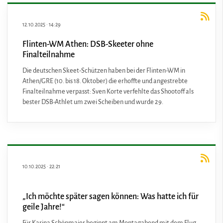
12.10.2025
·
14:29
Flinten-WM Athen: DSB-Skeeter ohne
Finalteilnahme
Die deutschen Skeet-Schützen haben bei der Flinten-WM in
Athen/GRE (10. bis 18. Oktober) die erhoffte und angestrebte
Finalteilnahme verpasst: Sven Korte verfehlte das Shootoff als
bester DSB-Athlet um zwei Scheiben und wurde 29.
10.10.2025
·
22:21
„Ich möchte später sagen können: Was hatte ich für
geile Jahre!“
Für Karina Schönmaier beginnt am Montagabend mit dem Flug