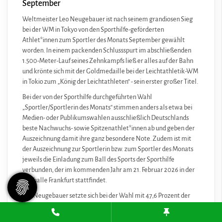
September
Weltmeister Leo Neugebauer ist nach seinem grandiosen Sieg
bei der WM in Tokyo von den Sporthilfe-geförderten
Athlet*innen zum Sportler des Monats September gewählt
worden. In einem packenden Schlussspurt im abschließenden
1.500-Meter-Lauf seines Zehnkampfs ließ er alles auf der Bahn
und krönte sich mit der Goldmedaille bei der Leichtathletik-WM
in Tokio zum „König der Leichtathleten“ - sein erster großer Titel.
Bei der von der Sporthilfe durchgeführten Wahl
„Sportler/Sportlerin des Monats“ stimmen anders als etwa bei
Medien- oder Publikumswahlen ausschließlich Deutschlands
beste Nachwuchs- sowie Spitzenathlet*innen ab und geben der
Auszeichnung damit ihre ganz besondere Note. Zudem ist mit
der Auszeichnung zur Sportlerin bzw. zum Sportler des Monats
jeweils die Einladung zum Ball des Sports der Sporthilfe
verbunden, der im kommenden Jahr am 21. Februar 2026 in der
Festhalle Frankfurt stattfindet.
Leo Neugebauer setzte sich bei der Wahl mit 47,6 Prozent der
Stimmen gegen das Herren-Basketballteam (36,7%) und Para-
Schwimmer Josia Topf (17,5%) durch. Die Basketball-Herren