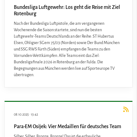
Bundesliga Luftgewehr: Los geht die Reise mit Ziel
Rotenburg
Nach der Bundesliga Luftpistole, die am vergangenen
Wochenende die Saison startete, sind nun die besten
Luftgewehr-Teams Deutschlands an der Reihe: ST Hubertus
Elsen, Ohligser SGem 75/03 (Norden) sowie Der Bund München
und SSG RWS Fürth (Süden) empfangen die Teams zu den
Vorrunden-Wettkämpfen. Alle Teams eint das Ziel:
Bundesligafinale 2026 in Rotenburg an der Fulda. Die
Begegnungen aus München werden live auf Sporteurope.TV
übertragen.
08.10.2025
·
13:42
Para-EM Osijek: Vier Medaillen für deutsches Team
Silber, Silber, Bronze, Bronze! Das ist die erfreuliche