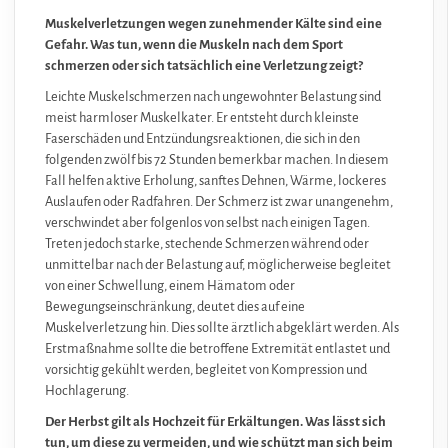
Muskelverletzungen wegen zunehmender Kälte sind eine
Gefahr. Was tun, wenn die Muskeln nach dem Sport
schmerzen oder sich tatsächlich eine Verletzung zeigt?
Leichte Muskelschmerzen nach ungewohnter Belastung sind
meist harmloser Muskelkater. Er entsteht durch kleinste
Faserschäden und Entzündungsreaktionen, die sich in den
folgenden zwölf bis 72 Stunden bemerkbar machen. In diesem
Fall helfen aktive Erholung, sanftes Dehnen, Wärme, lockeres
Auslaufen oder Radfahren. Der Schmerz ist zwar unangenehm,
verschwindet aber folgenlos von selbst nach einigen Tagen.
Treten jedoch starke, stechende Schmerzen während oder
unmittelbar nach der Belastung auf, möglicherweise begleitet
von einer Schwellung, einem Hämatom oder
Bewegungseinschränkung, deutet dies auf eine
Muskelverletzung hin. Dies sollte ärztlich abgeklärt werden. Als
Erstmaßnahme sollte die betroffene Extremität entlastet und
vorsichtig gekühlt werden, begleitet von Kompression und
Hochlagerung.
Der Herbst gilt als Hochzeit für Erkältungen. Was lässt sich
tun, um diese zu vermeiden, und wie schützt man sich beim