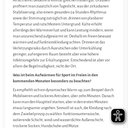
An sich wirkt beides erst einmal gleichermaßen gut. Draußen
profitiert man zusätzlich von Tageslicht, was der zirkadianen
Stabilisierung, also einem gesunden 24-Stunden-Rhythmus
sowie der Stimmung zuträglich ist, drinnen von planbarer
Temperatur und rutschfestem Untergrund. Kälte erhöht
allerdings den Wärmeverlust und kann Leistung mindern, wenn
man unzureichend aufgewärmt ist. Deshalb im Freien bewusst
wärmen und auf Funktionskleidung achten. Drinnen ist das
Verletzungsrisiko durch Ausrutschen oder Unterkühlung
geringer, auf engerem Raum besteht aber eine höhere
Infektionsgefahr zur Erkältungszeit. Entscheidend ist aber vor
allem die Regelmäßigkeit, nicht der Ort.
Was ist beim Aufwärmen für Sport im Freien in den
kommenden Monaten besonders zu beachten?
Es empfiehlt sich ein dynamisches Warm-up, zum Beispiel durch
Mobilisieren und lockeres Antraben, über zehn Minuten. Danach
kann man den Hauptteil starten, aber in den ersten Minuten
etwas langsamer angehen. Sinnvoll ist auch, die Kleidung nach
dem Zwiebelprinzip zu wählen: Funktionsunterwäsche,
isolierende Schicht, wind-und wasserdichte Außenschicht,
trockene Socken, Handschuhe und Mütze.