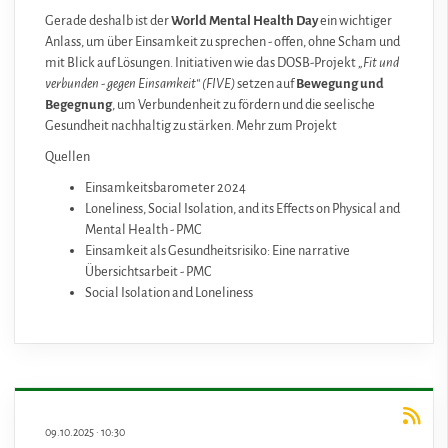
Gerade deshalb ist der
World Mental Health Day
ein wichtiger
Anlass, um über Einsamkeit zu sprechen - offen, ohne Scham und
mit Blick auf Lösungen. Initiativen wie das DOSB-Projekt
„Fit und
verbunden - gegen Einsamkeit“ (FIVE)
setzen auf
Bewegung und
Begegnung
, um Verbundenheit zu fördern und die seelische
Gesundheit nachhaltig zu stärken.
Mehr zum Projekt
Quellen
Einsamkeitsbarometer 2024
Loneliness, Social Isolation, and its Effects on Physical and
Mental Health - PMC
Einsamkeit als Gesundheitsrisiko: Eine narrative
Übersichtsarbeit - PMC
Social Isolation and Loneliness
09.10.2025
·
10:30