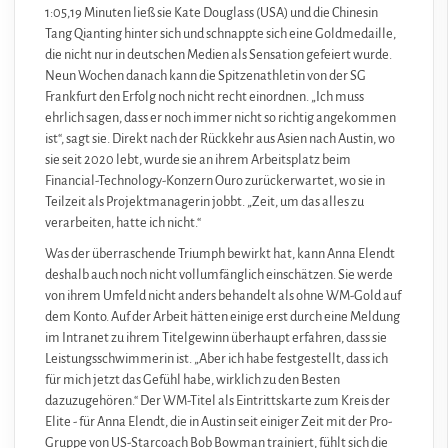
1:05,19 Minuten ließ sie Kate Douglass (USA) und die Chinesin
Tang Qianting hinter sich und schnappte sich eine Goldmedaille,
die nicht nur in deutschen Medien als Sensation gefeiert wurde.
Neun Wochen danach kann die Spitzenathletin von der SG
Frankfurt den Erfolg noch nicht recht einordnen. „Ich muss
ehrlich sagen, dass er noch immer nicht so richtig angekommen
ist“, sagt sie. Direkt nach der Rückkehr aus Asien nach Austin, wo
sie seit 2020 lebt, wurde sie an ihrem Arbeitsplatz beim
Financial-Technology-Konzern Ouro zurückerwartet, wo sie in
Teilzeit als Projektmanagerin jobbt. „Zeit, um das alles zu
verarbeiten, hatte ich nicht.“
Was der überraschende Triumph bewirkt hat, kann Anna Elendt
deshalb auch noch nicht vollumfänglich einschätzen. Sie werde
von ihrem Umfeld nicht anders behandelt als ohne WM-Gold auf
dem Konto. Auf der Arbeit hätten einige erst durch eine Meldung
im Intranet zu ihrem Titelgewinn überhaupt erfahren, dass sie
Leistungsschwimmerin ist. „Aber ich habe festgestellt, dass ich
für mich jetzt das Gefühl habe, wirklich zu den Besten
dazuzugehören.“ Der WM-Titel als Eintrittskarte zum Kreis der
Elite - für Anna Elendt, die in Austin seit einiger Zeit mit der Pro-
Gruppe von US-Starcoach Bob Bowman trainiert, fühlt sich die