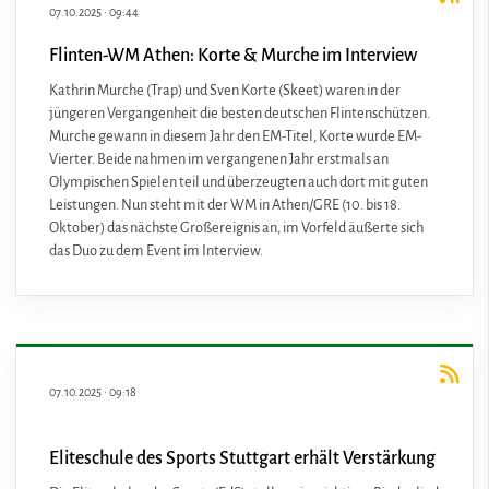
07.10.2025
·
09:44
Flinten-WM Athen: Korte & Murche im Interview
Kathrin Murche (Trap) und Sven Korte (Skeet) waren in der
jüngeren Vergangenheit die besten deutschen Flintenschützen.
Murche gewann in diesem Jahr den EM-Titel, Korte wurde EM-
Vierter. Beide nahmen im vergangenen Jahr erstmals an
Olympischen Spielen teil und überzeugten auch dort mit guten
Leistungen. Nun steht mit der WM in Athen/GRE (10. bis 18.
Oktober) das nächste Großereignis an, im Vorfeld äußerte sich
das Duo zu dem Event im Interview.
07.10.2025
·
09:18
Eliteschule des Sports Stuttgart erhält Verstärkung