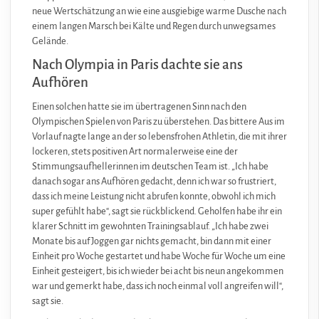
neue Wertschätzung an wie eine ausgiebige warme Dusche nach
einem langen Marsch bei Kälte und Regen durch unwegsames
Gelände.
Nach Olympia in Paris dachte sie ans
Aufhören
Einen solchen hatte sie im übertragenen Sinn nach den
Olympischen Spielen von Paris zu überstehen. Das bittere Aus im
Vorlauf nagte lange an der so lebensfrohen Athletin, die mit ihrer
lockeren, stets positiven Art normalerweise eine der
Stimmungsaufhellerinnen im deutschen Team ist. „Ich habe
danach sogar ans Aufhören gedacht, denn ich war so frustriert,
dass ich meine Leistung nicht abrufen konnte, obwohl ich mich
super gefühlt habe“, sagt sie rückblickend. Geholfen habe ihr ein
klarer Schnitt im gewohnten Trainingsablauf. „Ich habe zwei
Monate bis auf Joggen gar nichts gemacht, bin dann mit einer
Einheit pro Woche gestartet und habe Woche für Woche um eine
Einheit gesteigert, bis ich wieder bei acht bis neun angekommen
war und gemerkt habe, dass ich noch einmal voll angreifen will“,
sagt sie.