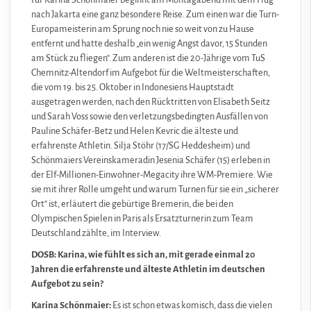
nach Jakarta eine ganz besondere Reise. Zum einen war die Turn-
Europameisterin am Sprung noch nie so weit von zu Hause
entfernt und hatte deshalb „ein wenig Angst davor, 15 Stunden
am Stück zu fliegen“. Zum anderen ist die 20-Jährige vom TuS
Chemnitz-Altendorf im Aufgebot für die Weltmeisterschaften,
die vom 19. bis 25. Oktober in Indonesiens Hauptstadt
ausgetragen werden, nach den Rücktritten von Elisabeth Seitz
und Sarah Voss sowie den verletzungsbedingten Ausfällen von
Pauline Schäfer-Betz und Helen Kevric die älteste und
erfahrenste Athletin. Silja Stöhr (17/SG Heddesheim) und
Schönmaiers Vereinskameradin Jesenia Schäfer (15) erleben in
der Elf-Millionen-Einwohner-Megacity ihre WM-Premiere. Wie
sie mit ihrer Rolle umgeht und warum Turnen für sie ein „sicherer
Ort“ ist, erläutert die gebürtige Bremerin, die bei den
Olympischen Spielen in Paris als Ersatzturnerin zum Team
Deutschland zählte, im Interview.
DOSB: Karina, wie fühlt es sich an, mit gerade einmal 20
Jahren die erfahrenste und älteste Athletin im deutschen
Aufgebot zu sein?
Karina Schönmaier:
Es ist schon etwas komisch, dass die vielen