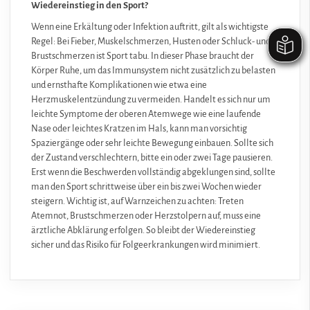
Wiedereinstieg in den Sport?
Wenn eine Erkältung oder Infektion auftritt, gilt als wichtigste
Regel: Bei Fieber, Muskelschmerzen, Husten oder Schluck- und
Brustschmerzen ist Sport tabu. In dieser Phase braucht der
Körper Ruhe, um das Immunsystem nicht zusätzlich zu belasten
und ernsthafte Komplikationen wie etwa eine
Herzmuskelentzündung zu vermeiden. Handelt es sich nur um
leichte Symptome der oberen Atemwege wie eine laufende
Nase oder leichtes Kratzen im Hals, kann man vorsichtig
Spaziergänge oder sehr leichte Bewegung einbauen. Sollte sich
der Zustand verschlechtern, bitte ein oder zwei Tage pausieren.
Erst wenn die Beschwerden vollständig abgeklungen sind, sollte
man den Sport schrittweise über ein bis zwei Wochen wieder
steigern. Wichtig ist, auf Warnzeichen zu achten: Treten
Atemnot, Brustschmerzen oder Herzstolpern auf, muss eine
ärztliche Abklärung erfolgen. So bleibt der Wiedereinstieg
sicher und das Risiko für Folgeerkrankungen wird minimiert.