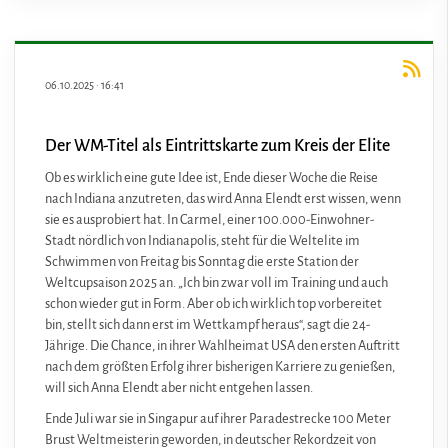
06.10.2025
·
16:41
Der WM-Titel als Eintrittskarte zum Kreis der Elite
Ob es wirklich eine gute Idee ist, Ende dieser Woche die Reise
nach Indiana anzutreten, das wird Anna Elendt erst wissen, wenn
sie es ausprobiert hat. In Carmel, einer 100.000-Einwohner-
Stadt nördlich von Indianapolis, steht für die Weltelite im
Schwimmen von Freitag bis Sonntag die erste Station der
Weltcupsaison 2025 an. „Ich bin zwar voll im Training und auch
schon wieder gut in Form. Aber ob ich wirklich top vorbereitet
bin, stellt sich dann erst im Wettkampf heraus“, sagt die 24-
Jährige. Die Chance, in ihrer Wahlheimat USA den ersten Auftritt
nach dem größten Erfolg ihrer bisherigen Karriere zu genießen,
will sich Anna Elendt aber nicht entgehen lassen.
Ende Juli war sie in Singapur auf ihrer Paradestrecke 100 Meter
Brust Weltmeisterin geworden, in deutscher Rekordzeit von