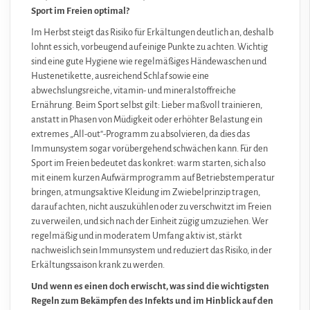
Sport im Freien optimal?
Im Herbst steigt das Risiko für Erkältungen deutlich an, deshalb
lohnt es sich, vorbeugend auf einige Punkte zu achten. Wichtig
sind eine gute Hygiene wie regelmäßiges Händewaschen und
Hustenetikette, ausreichend Schlaf sowie eine
abwechslungsreiche, vitamin- und mineralstoffreiche
Ernährung. Beim Sport selbst gilt: Lieber maßvoll trainieren,
anstatt in Phasen von Müdigkeit oder erhöhter Belastung ein
extremes „All-out“-Programm zu absolvieren, da dies das
Immunsystem sogar vorübergehend schwächen kann. Für den
Sport im Freien bedeutet das konkret: warm starten, sich also
mit einem kurzen Aufwärmprogramm auf Betriebstemperatur
bringen, atmungsaktive Kleidung im Zwiebelprinzip tragen,
darauf achten, nicht auszukühlen oder zu verschwitzt im Freien
zu verweilen, und sich nach der Einheit zügig umzuziehen. Wer
regelmäßig und in moderatem Umfang aktiv ist, stärkt
nachweislich sein Immunsystem und reduziert das Risiko, in der
Erkältungssaison krank zu werden.
Und wenn es einen doch erwischt, was sind die wichtigsten
Regeln zum Bekämpfen des Infekts und im Hinblick auf den