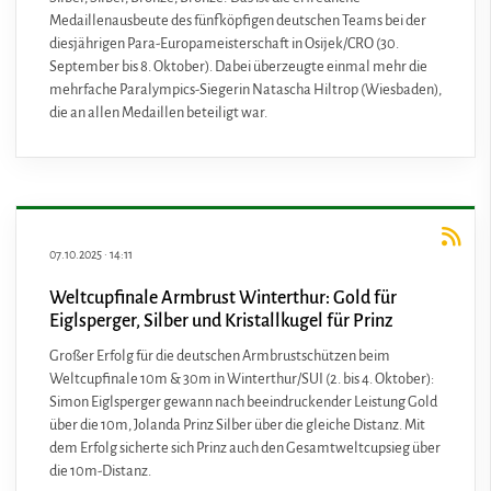
Medaillenausbeute des fünfköpfigen deutschen Teams bei der
diesjährigen Para-Europameisterschaft in Osijek/CRO (30.
September bis 8. Oktober). Dabei überzeugte einmal mehr die
mehrfache Paralympics-Siegerin Natascha Hiltrop (Wiesbaden),
die an allen Medaillen beteiligt war.
07.10.2025
·
14:11
Weltcupfinale Armbrust Winterthur: Gold für
Eiglsperger, Silber und Kristallkugel für Prinz
Großer Erfolg für die deutschen Armbrustschützen beim
Weltcupfinale 10m & 30m in Winterthur/SUI (2. bis 4. Oktober):
Simon Eiglsperger gewann nach beeindruckender Leistung Gold
über die 10m, Jolanda Prinz Silber über die gleiche Distanz. Mit
dem Erfolg sicherte sich Prinz auch den Gesamtweltcupsieg über
die 10m-Distanz.