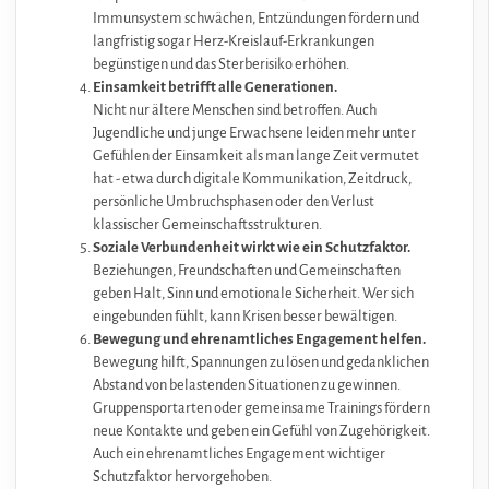
Immunsystem schwächen, Entzündungen fördern und
langfristig sogar Herz-Kreislauf-Erkrankungen
begünstigen und das Sterberisiko erhöhen.
Einsamkeit betrifft alle Generationen.
Nicht nur ältere Menschen sind betroffen. Auch
Jugendliche und junge Erwachsene leiden mehr unter
Gefühlen der Einsamkeit als man lange Zeit vermutet
hat - etwa durch digitale Kommunikation, Zeitdruck,
persönliche Umbruchsphasen oder den Verlust
klassischer Gemeinschaftsstrukturen.
Soziale Verbundenheit wirkt wie ein Schutzfaktor.
Beziehungen, Freundschaften und Gemeinschaften
geben Halt, Sinn und emotionale Sicherheit. Wer sich
eingebunden fühlt, kann Krisen besser bewältigen.
Bewegung und ehrenamtliches Engagement helfen.
Bewegung hilft, Spannungen zu lösen und gedanklichen
Abstand von belastenden Situationen zu gewinnen.
Gruppensportarten oder gemeinsame Trainings fördern
neue Kontakte und geben ein Gefühl von Zugehörigkeit.
Auch ein ehrenamtliches Engagement wichtiger
Schutzfaktor hervorgehoben.